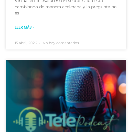
Virtual en Telesalud 5.0 El sector salud está
cambiando de manera acelerada y la pregunta no
es
LEER MÁS »
15 abril, 2026
No hay comentarios