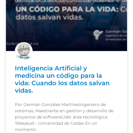
Inteligencia Artificial y
medicina un código para la
vida: Cuando los datos salvan
vidas.
Por Germán Gonzáles MartínezIngeniero de
sistemas, Maestrante en gestión y desarrollo de
proyectos de softwareLíder área tecnológica
Telesalud – Universidad de Caldas En un
momento