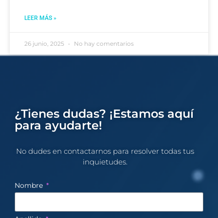
LEER MÁS »
26 junio, 2025
No hay comentarios
¿Tienes dudas? ¡Estamos aquí
para ayudarte!
No dudes en contactarnos para resolver todas tus
inquietudes.​
Nombre