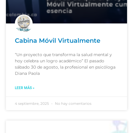
Cabina Móvil Virtualmente
“Un proyecto que transforma la salud mental y
hoy celebra un logro académico” El pasado
sábado 30 de agosto, la profesional en psicóloga
Diana Paola
LEER MÁS »
4 septiembre, 2025
No hay comentarios