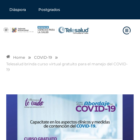
Diáspora
Postgrados
»
»
Home
COVID-19
Telesalud brinda curso virtual gratuito para el manejo del COVID-
19