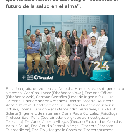
futuro de la salud en el alma”.
En la fotografía de izquierda a Derecha: Harold Morales (Ingeniero de
sistemas), Asdrúbal López (Diseñador Visual), Dahiana Gálvez
(Diseñador web), Germán Gonzáles (Líder de Ingeniería), Luisa
Cardona (Líder de diseño y medios), Beatriz Becerra (Asistente
Administrativa), Karol Cardona (Publicista / Líder de educación
virtual), Lorena Luna Arce (Asistente Administrativa), Juan Pablo
Solarte (Ingeniero de sistemas), Diana Paola González (Psicóloga),
Profesor Eder Peña (Coordinador del grupo de investigación
Telesalud), Dr. Carlos Alberto Villegas (Decano Facultad de Ciencias
para la Salud), Dra. Claudia Jaramillo Ángel (Docente / Asesora
Telemedicina), Dra. Dolly Magnolia González (Docente/Asesora