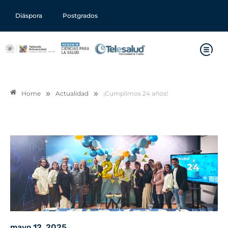
Diáspora
Postgrados
»
»
Home
Actualidad
¡Cumplimos 24 años!
mayo 12, 2025