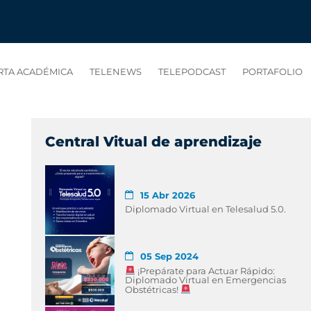
RTA ACADÉMICA
TELENEWS
TELEPODCAST
PORTAFOLIO
Central Vitual de aprendizaje
15 Abr 2026
Diplomado Virtual en Telesalud 5.0.
05 Sep 2024
¡Prepárate para Actuar Rápido:
Diplomado Virtual en Emergencias
Obstétricas!