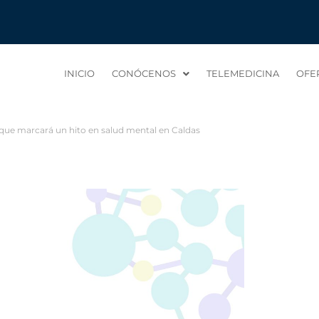
INICIO
CONÓCENOS
TELEMEDICINA
OFE
 que marcará un hito en salud mental en Caldas