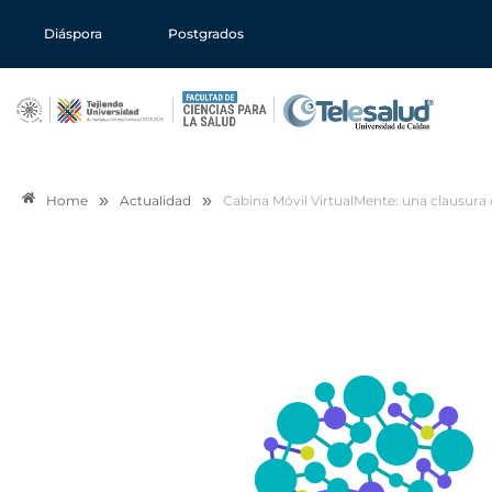
Diáspora
Postgrados
»
»
Home
Actualidad
Cabina Móvil VirtualMente: una clausura