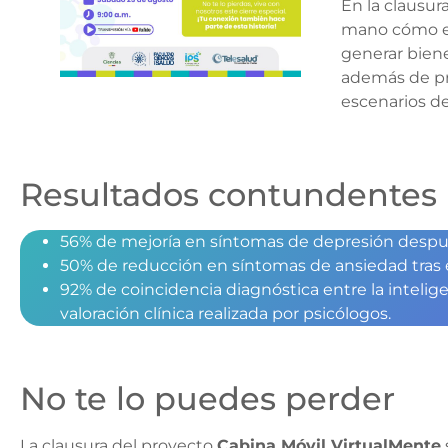
En la clausur
mano cómo es
generar bien
además de pro
escenarios de
Resultados contundentes
56% de mejoría en síntomas de depresión despué
50% de reducción en síntomas de ansiedad tras e
92% de coincidencia diagnóstica entre la inteligenc
valoración clínica realizada por psicólogos.
No te lo puedes perder
La clausura del proyecto
Cabina Móvil VirtualMente