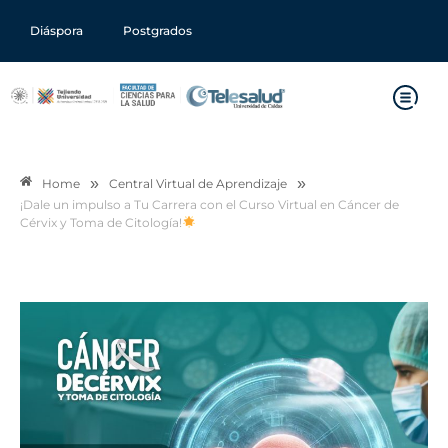
Diáspora
Postgrados
»
»
Home
Central Virtual de Aprendizaje
¡Dale un impulso a Tu Carrera con el Curso Virtual en Cáncer de
Cérvix y Toma de Citología!