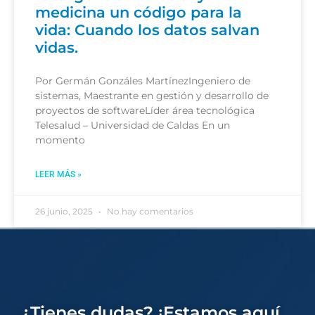
medicina un código para la
vida: Cuando los datos salvan
vidas.
Por Germán Gonzáles MartínezIngeniero de
sistemas, Maestrante en gestión y desarrollo de
proyectos de softwareLíder área tecnológica
Telesalud – Universidad de Caldas En un
momento
LEER MÁS »
26 junio, 2025
No hay comentarios
¿Tienes dudas? ¡Estamos aquí