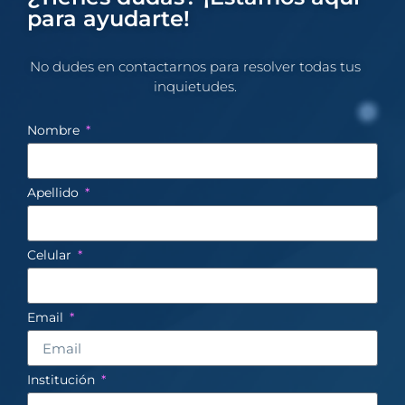
para ayudarte!
No dudes en contactarnos para resolver todas tus
inquietudes.​
Nombre
Apellido
Celular
Email
Institución