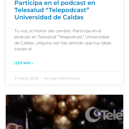
Participa en el podcast en
Telesalud “Telepodcast”
Universidad de Caldas
Tu voz, el motor del cambio: Participa en el
podcast en Telesalud “Telepodcast” Universidad
de Caldas ¿Alguna vez has sentido que tus ideas
tienen el
LEER MÁS »
9 marzo, 2026
No hay comentarios