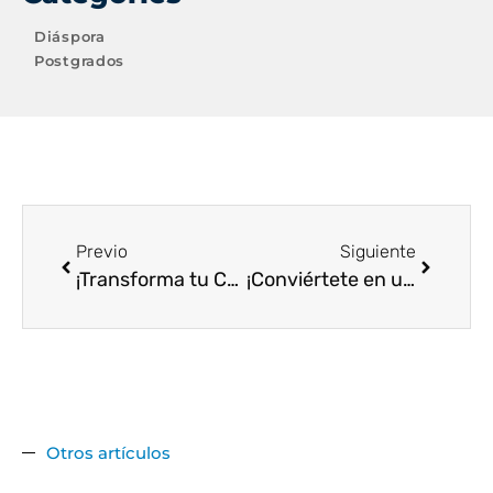
Diáspora
Postgrados
Previo
Siguiente
¡Transforma tu Carrera con el Diplomado Virtual en Salud Mental en Atención Primaria!
¡Conviértete en un Experto en Cáncer de Mama con Nuestro Curso Virtual!
Otros artículos