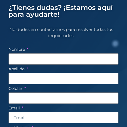
¿Tienes dudas? ¡Estamos aquí
para ayudarte!
No dudes en contactarnos para resolver todas tus
inquietudes.​
Nombre
Apellido
Celular
Email