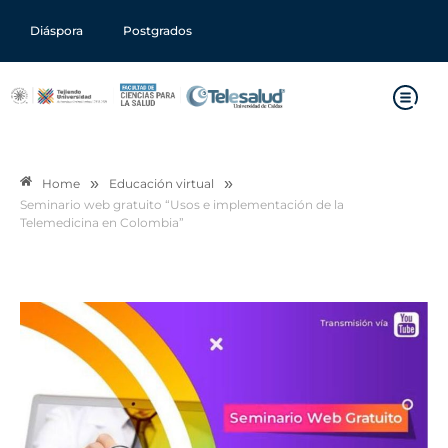
Diáspora
Postgrados
»
»
Home
Educación virtual
Seminario web gratuito “Usos e implementación de la
Telemedicina en Colombia”