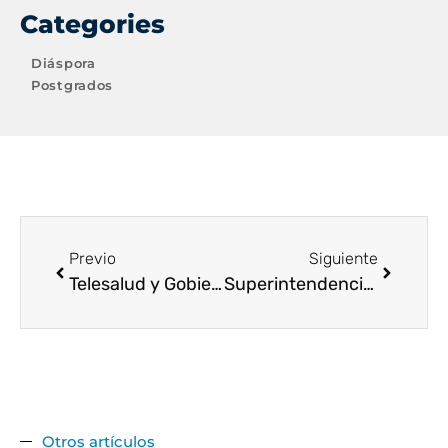
Categories
Diáspora
Postgrados
Previo
Siguiente
Telesalud y Gobierno de Caldas llevarán telemedicina a las veredas más lejanas con conectividad satelital
Superintendencia de Industria y Comercio otorgó registro de marca: “Diáspora – Central Virtual de Aprendizaje”
Otros artículos