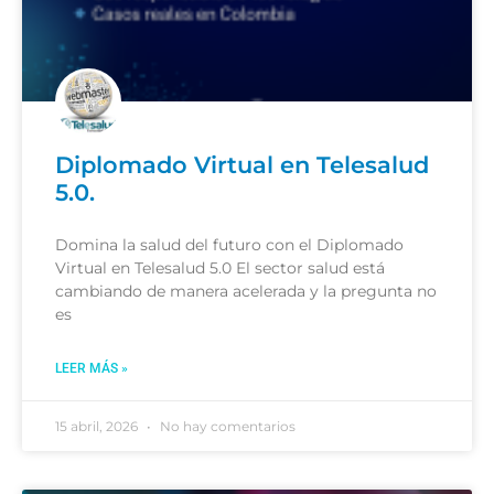
Diplomado Virtual en Telesalud
5.0.
Domina la salud del futuro con el Diplomado
Virtual en Telesalud 5.0 El sector salud está
cambiando de manera acelerada y la pregunta no
es
LEER MÁS »
15 abril, 2026
No hay comentarios