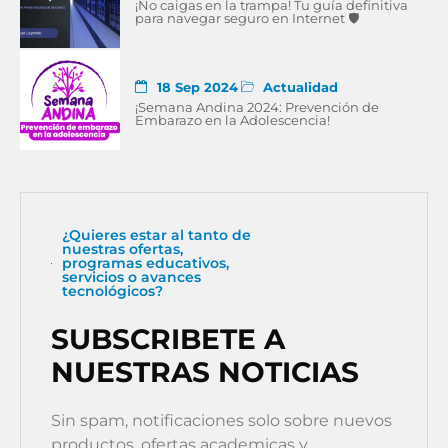
¡No caigas en la trampa! Tu guía definitiva
para navegar seguro en Internet 🛡
18 Sep 2024
Actualidad
¡Semana Andina 2024: Prevención de
Embarazo en la Adolescencia!
¿Quieres estar al tanto de
nuestras ofertas,
programas educativos,
servicios o avances
tecnológicos?
SUBSCRIBETE A
NUESTRAS NOTICIAS
Sin spam, notificaciones solo sobre nuevos
productos, ofertas academicas y