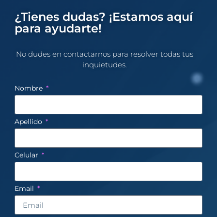
¿Tienes dudas? ¡Estamos aquí
para ayudarte!
No dudes en contactarnos para resolver todas tus
inquietudes.​
Nombre
Apellido
Celular
Email