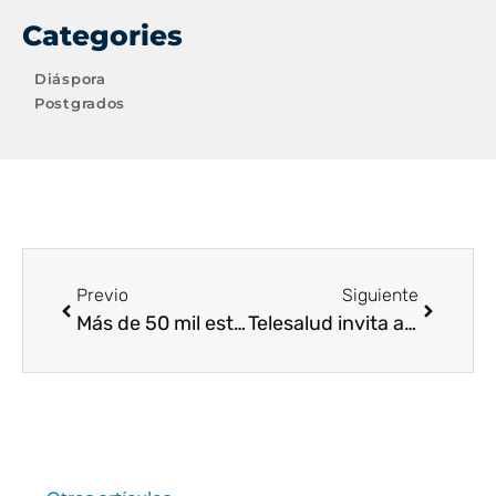
Categories
Diáspora
Postgrados
Previo
Siguiente
Más de 50 mil estudiantes y profesionales de la salud de Colombia y Latinoamérica se han capacitado con Telesalud
Telesalud invita a participar en el simposio virtual “Derecho Humano a la Alimentación”