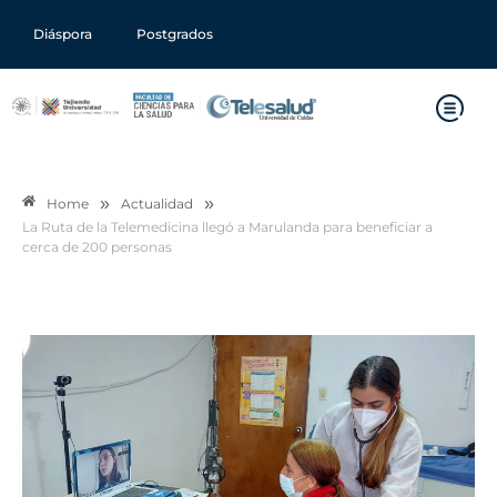
Diáspora
Postgrados
»
»
Home
Actualidad
La Ruta de la Telemedicina llegó a Marulanda para beneficiar a
cerca de 200 personas