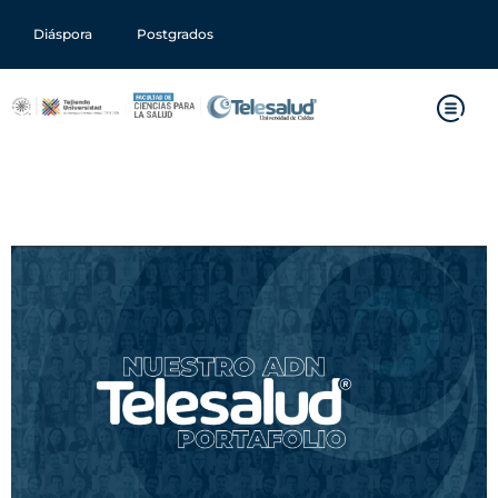
Diáspora
Postgrados
Bienvenido a la Innovación
en Salud con Telesalud