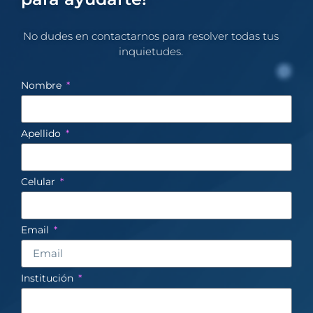
No dudes en contactarnos para resolver todas tus
inquietudes.​
Nombre
Apellido
Celular
Email
Institución