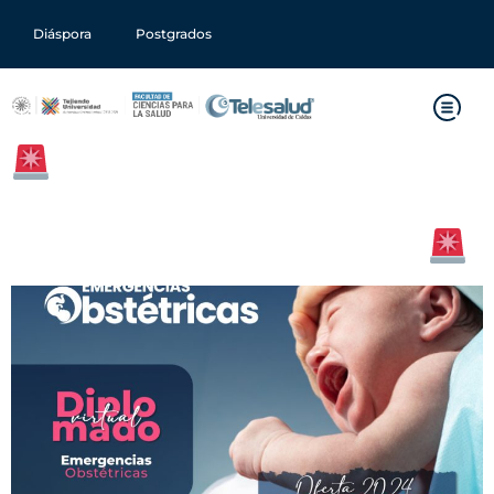
Diáspora
Postgrados
¡Prepárate para Actuar
Rápido: Diplomado Virtual en
Emergencias Obstétricas!