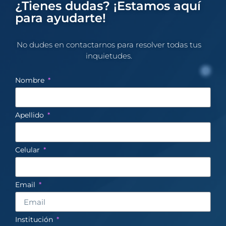
¿Tienes dudas? ¡Estamos aquí
para ayudarte!
No dudes en contactarnos para resolver todas tus
inquietudes.​
Nombre
Apellido
Celular
Email
Institución