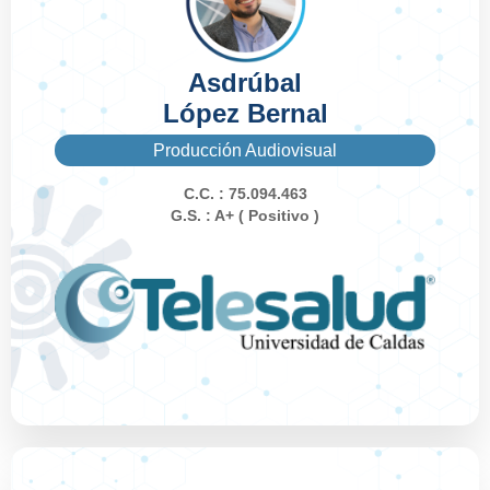
Asdrúbal
López Bernal
Producción Audiovisual
C.C. : 75.094.463
G.S. : A+ ( Positivo )