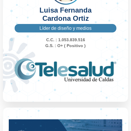
Luisa Fernanda
Cardona Ortiz
Líder de diseño y medios
C.C. : 1.053.839.516
G.S. : O+ ( Positivo )