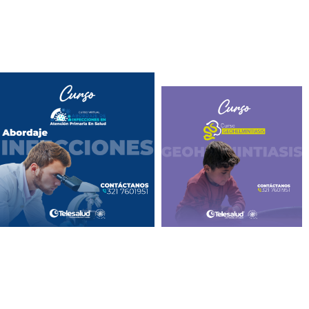
Curso virtual:
Curso virtual:
Cáncer de mama:
Cáncer de cérvix y
La detección
toma de citología:
precoz y manejo
aprenderás sobre...
adecuado...
Lee Más
Lee Más
Curso virtual: