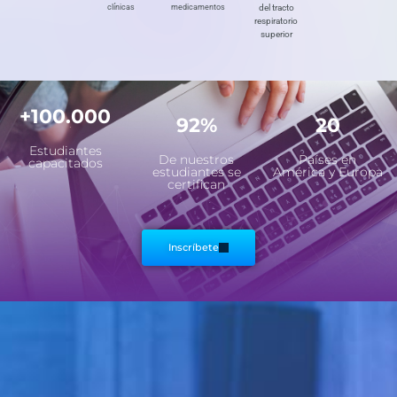
clínicas
medicamentos
del tracto
respiratorio
superior
+100.000
92%
20
Estudiantes
De nuestros
Países en
capacitados
estudiantes se
América y Europa
certifican
Inscríbete