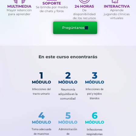
SOPORTE
MULTIMEDIA
24 HORAS
INTERACTIVA
Se brinda por medio
Mayor retención
De
Aprende
de chats y foros
para aprender
disponibilidad
jugando clínicas
de los recursos
virtuales
Pregúntanos
En este curso encontrarás
1
2
3
MÓDULO
MÓDULO
MÓDULO
Infecciones del
Neumonía
Infecciones de
tracto urinario
adquirida en la
piel y tejidos
comunidad
blandos
4
5
6
MÓDULO
MÓDULO
MÓDULO
Toma adecuada
Administración
Infecciones
de muestras
de
respiratorias