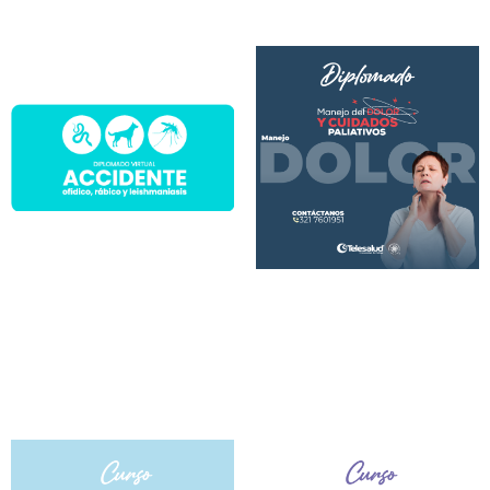
Curso virtual:
Abordaje de
geohelmintiasis:
infecciones: busca
Las helmintiasis
fortalecer tus
transmitidas por el
conocimientos...
contacto...
Lee Más
Lee Más
Diplomado
Diplomado
virtual:
virtual:
Manejo del dolor y
Accidente ORL: los
cuidados
objetivos de Salud
paliativos: El