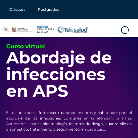
Diáspora
Postgrados
Curso virtual
Abordaje de
infecciones
en APS
Este curso busca
fortalecer tus conocimientos y habilidades para el
abordaje de las infecciones comunes
en la atención primaria.
Aprenderás sobre
epidemiología, factores de riesgo, cuadro clínico
diagnóstico, tratamiento y seguimiento
, en cada caso.