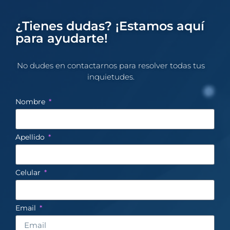
¿Tienes dudas? ¡Estamos aquí
para ayudarte!
No dudes en contactarnos para resolver todas tus
inquietudes.​
Nombre
Apellido
Celular
Email