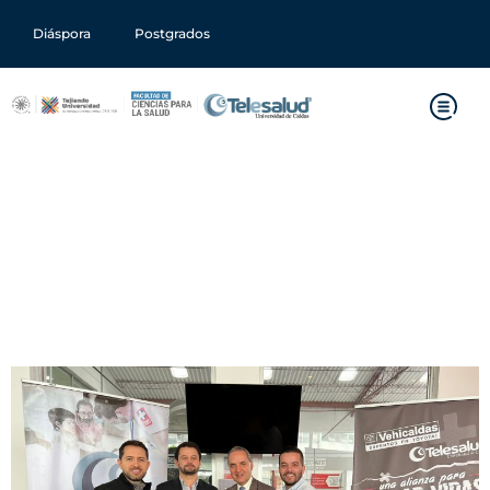
Diáspora
Postgrados
Telesalud y Vehicaldas
llevarán atenciones por
telemedicina a las zonas
rurales más distantes de
Colombia