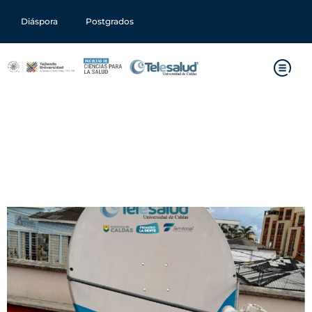
Diáspora
Postgrados
Telesalud y Gobierno de
Caldas llevarán telemedicina
a las veredas más lejanas
con conectividad satelital