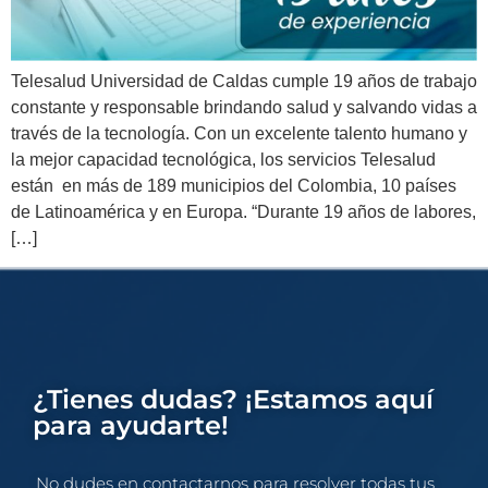
Telesalud Universidad de Caldas cumple 19 años de trabajo
constante y responsable brindando salud y salvando vidas a
través de la tecnología. Con un excelente talento humano y
la mejor capacidad tecnológica, los servicios Telesalud
están en más de 189 municipios del Colombia, 10 países
de Latinoamérica y en Europa. “Durante 19 años de labores,
[…]
¿Tienes dudas? ¡Estamos aquí
para ayudarte!
No dudes en contactarnos para resolver todas tus